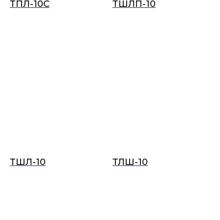
ТПЛ-10С
ТШЛП-10
ТШЛ-10
ТЛШ-10