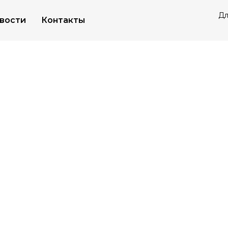
Дл
вости
Контакты
 тиристорный, силовые приборы
Тиристоры
/