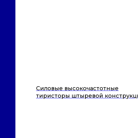
Силовые высокочастотные
тиристоры штыревой конструкц