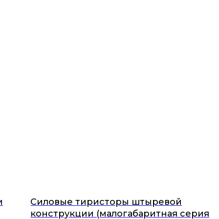
и
Силовые тиристоры штыревой
конструкции (малогабаритная серия