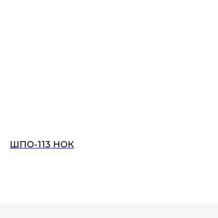
ШПО-113 НОК