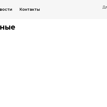
Дл
вости
Контакты
а
Подстанции карьерные
/
рные