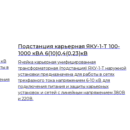
Подстанция карьерная ЯКУ-1-Т 100-
1000 кВА 6(10)0,4(0,23)кВ
 кВ
Ячейка карьерная унифицированная
ты в
трансформаторная (подстанция) ЯКУ-1-Т наружной
установки предназначена для работы в сетях
чения
трехфазного тока напряжением 6-10 кВ для
подключения питания и защиты карьерных
установок и сетей с линейным напряжением 380В
и 220В.