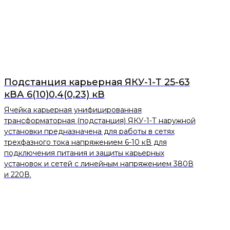
Подстанция карьерная ЯКУ-1-Т 25-63
кВА 6(10)0,4(0,23) кВ
Ячейка карьерная унифицированная
трансформаторная (подстанция) ЯКУ-1-Т наружной
установки предназначена для работы в сетях
трехфазного тока напряжением 6-10 кВ для
подключения питания и защиты карьерных
установок и сетей с линейным напряжением 380В
и 220В.