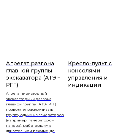
Агрегат разгона
Кресло-пульт с
главной группы
консолями
экскаватора (АТЭ –
управления и
РГГ)
индикации
Агрегат тиристорный
экскаваторный разгона
главной группы (АТЭ- РГГ)
позволяет раскручивать
группу одним из генераторов
(например, генератором
напора), работающим в
двигательном режиме, до