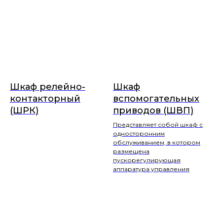
Шкаф релейно-
Шкаф
контакторный
вспомогательных
(ШРК)
приводов (ШВП)
Представляет собой шкаф с
односторонним
обслуживанием, в котором
размещена
пускорегулирующая
аппаратура управления