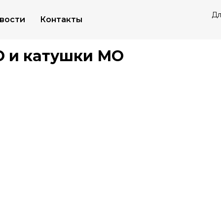
Дл
вости
Контакты
Электромагниты МО и катушки МО
 и катушки МО