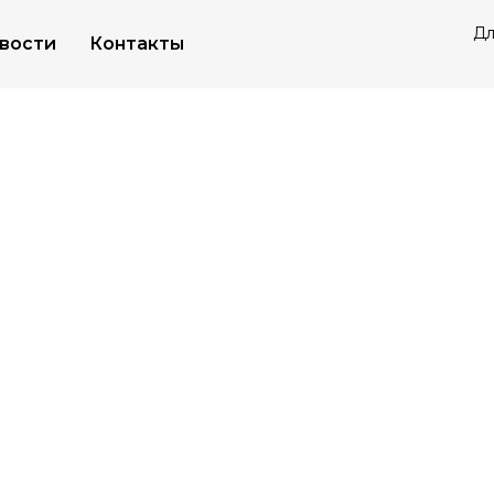
Дл
вости
Контакты
и тока